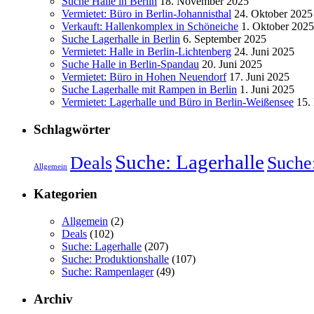
Suche Halle in Berlin
18. November 2025
Vermietet: Büro in Berlin-Johannisthal
24. Oktober 2025
Verkauft: Hallenkomplex in Schöneiche
1. Oktober 2025
Suche Lagerhalle in Berlin
6. September 2025
Vermietet: Halle in Berlin-Lichtenberg
24. Juni 2025
Suche Halle in Berlin-Spandau
20. Juni 2025
Vermietet: Büro in Hohen Neuendorf
17. Juni 2025
Suche Lagerhalle mit Rampen in Berlin
1. Juni 2025
Vermietet: Lagerhalle und Büro in Berlin-Weißensee
15.
Schlagwörter
Suche: Lagerhalle
Suche:
Deals
Allgemein
Kategorien
Allgemein
(2)
Deals
(102)
Suche: Lagerhalle
(207)
Suche: Produktionshalle
(107)
Suche: Rampenlager
(49)
Archiv