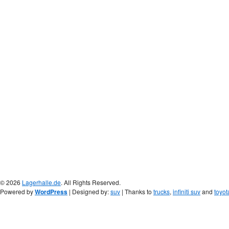
© 2026
Lagerhalle.de
. All Rights Reserved.
Powered by
WordPress
| Designed by:
suv
| Thanks to
trucks
,
infiniti suv
and
toyot